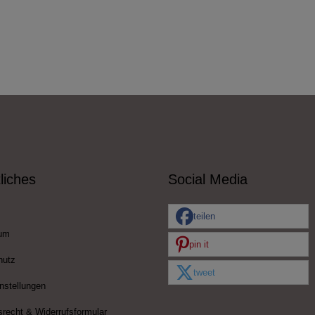
liches
Social Media
teilen
um
pin it
hutz
tweet
nstellungen
srecht & Widerrufsformular