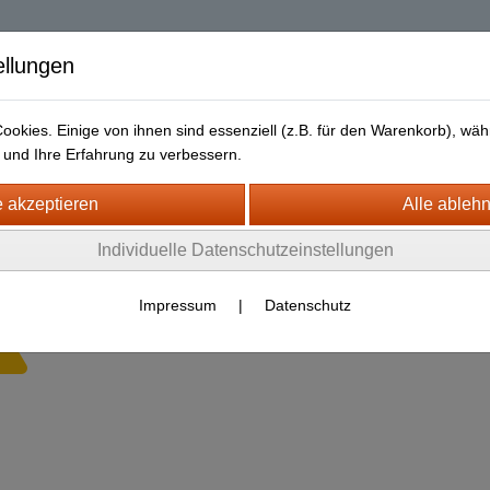
| Diablo 2 Resurrec
ellungen
okies. Einige von ihnen sind essenziell (z.B. für den Warenkorb), w
und Ihre Erfahrung zu verbessern.
Liefer- und Versandkosten
Datenschutz
Widerrufsrecht
Individuelle Datenschutzeinstellungen
is
Impressum
|
Datenschutz
Es wurden leider keine Produkte gefunden.