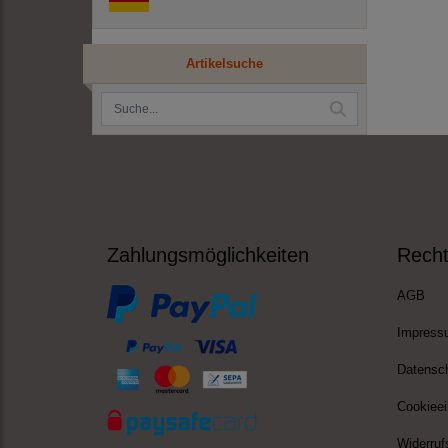
Artikelsuche
Zahlungsmöglichkeiten
Recht
AGB
Impress
Datensc
Cookieei
Widerruf