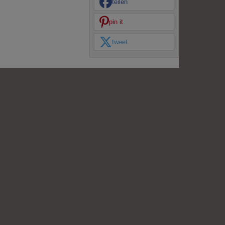
teilen
pin it
tweet