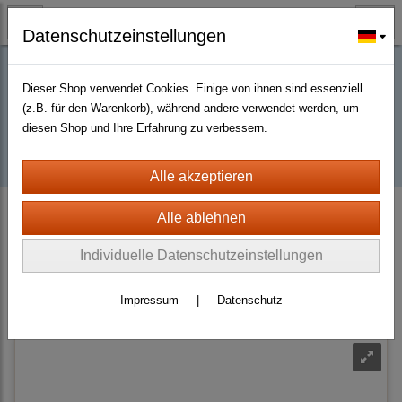
Datenschutzeinstellungen
Dieser Shop verwendet Cookies. Einige von ihnen sind essenziell
Buy D2R items | Diablo 2 Resurrected |
(z.B. für den Warenkorb), während andere verwendet werden, um
diesen Shop und Ihre Erfahrung zu verbessern.
D2km
D2 Resurrected + ROTW Softcore Non Ladder (PC - PS4/5)
Rings
Magic
Individuelle Datenschutzeinstellungen
Sortierung wählen
Impressum
|
Datenschutz