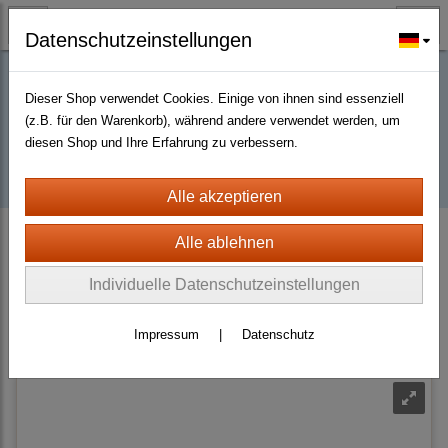
Datenschutzeinstellungen
Dieser Shop verwendet Cookies. Einige von ihnen sind essenziell
Buy D2R items | Diablo 2 Resurrected |
(z.B. für den Warenkorb), während andere verwendet werden, um
diesen Shop und Ihre Erfahrung zu verbessern.
D2km
D2 Resurrected + ROTW Softcore Non Ladder (PC - PS4/5)
Runewords
Runeword Weapons
Faith
Individuelle Datenschutzeinstellungen
Sortierung wählen
Impressum
|
Datenschutz