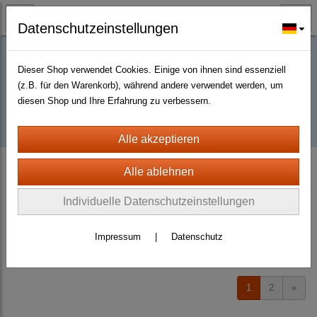
Datenschutzeinstellungen
Dieser Shop verwendet Cookies. Einige von ihnen sind essenziell
Buy D2R items | Diablo 2 Resurrected |
(z.B. für den Warenkorb), während andere verwendet werden, um
diesen Shop und Ihre Erfahrung zu verbessern.
D2km
D2 Resurrected + ROTW Softcore Non Ladder (PC - PS4/5)
Rings
Individuelle Datenschutzeinstellungen
Sortierung wählen
Impressum
|
Datenschutz
Produkte je Seite
20
1
2
»