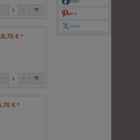
teilen
pin it
tweet
18,75 € *
5,75 € *