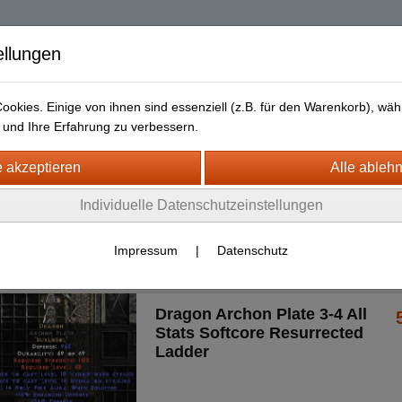
| Diablo 2 Resurrec
ellungen
okies. Einige von ihnen sind essenziell (z.B. für den Warenkorb), w
und Ihre Erfahrung zu verbessern.
Liefer- und Versandkosten
Datenschutz
Widerrufsrecht
urrected + ROTW Softcore Ladder Season
Individuelle Datenschutzeinstellungen
- PS4/5)
eword Armor
Dragon
Impressum
|
Datenschutz
Dragon Archon Plate 3-4 All
Stats Softcore Resurrected
Ladder