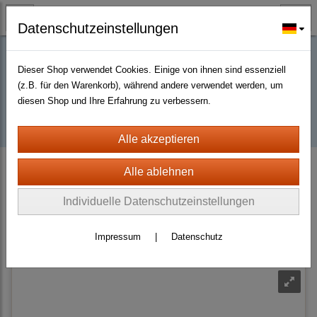
Datenschutzeinstellungen
Dieser Shop verwendet Cookies. Einige von ihnen sind essenziell
Buy D2R items | Diablo 2 Resurrected |
(z.B. für den Warenkorb), während andere verwendet werden, um
diesen Shop und Ihre Erfahrung zu verbessern.
D2km
D2 Resurrected + ROTW Hardcore Ladder Season 14 (PC - PS4/5)
Runewords Weapon
Beast
Individuelle Datenschutzeinstellungen
Sortierung wählen
Impressum
|
Datenschutz