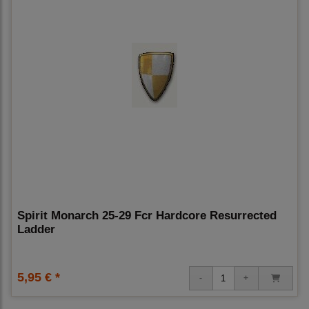
Spirit Monarch 25-29 Fcr Hardcore Resurrected
Ladder
5,95 € *