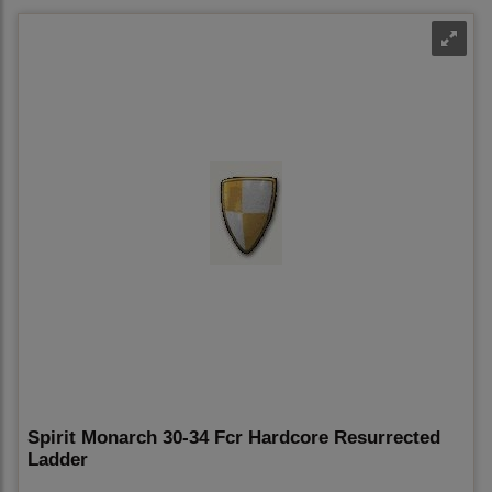
Spirit Monarch 30-34 Fcr Hardcore Resurrected
Ladder