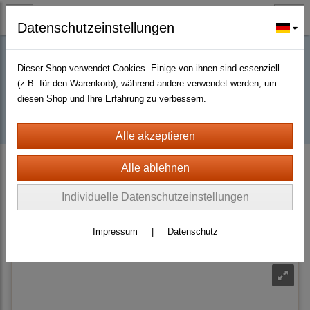
Datenschutzeinstellungen
Dieser Shop verwendet Cookies. Einige von ihnen sind essenziell
Buy D2R items | Diablo 2 Resurrected |
(z.B. für den Warenkorb), während andere verwendet werden, um
diesen Shop und Ihre Erfahrung zu verbessern.
D2km
D2 Resurrected + ROTW Hardcore Ladder Season 14 (PC - PS4/5)
Shields
Runewords Shield
Individuelle Datenschutzeinstellungen
Sortierung wählen
Impressum
|
Datenschutz