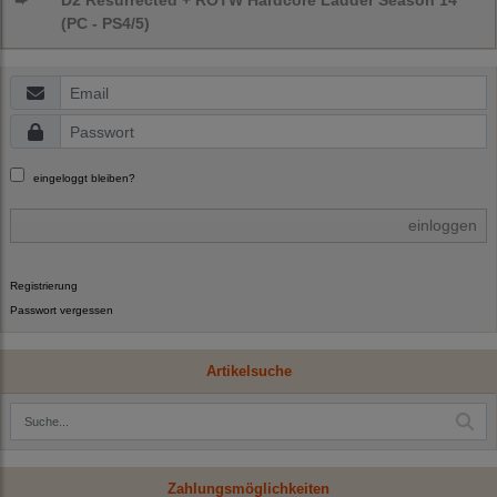
➨
D2 Resurrected + ROTW Hardcore Ladder Season 14
(PC - PS4/5)
eingeloggt bleiben?
einloggen
Registrierung
Passwort vergessen
Artikelsuche
Zahlungsmöglichkeiten