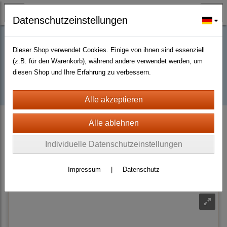
Datenschutzeinstellungen
Dieser Shop verwendet Cookies. Einige von ihnen sind essenziell
Buy D2R items | Diablo 2 Resurrected |
(z.B. für den Warenkorb), während andere verwendet werden, um
diesen Shop und Ihre Erfahrung zu verbessern.
D2km
D2 Resurrected + ROTW Softcore Ladder Season 14 (PC - PS4/5)
Weapons
Orbs
Unique Orbs
Individuelle Datenschutzeinstellungen
Sortierung wählen
Impressum
|
Datenschutz