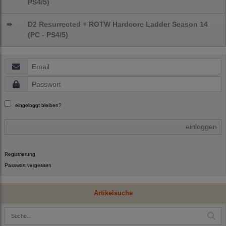
PS4/5)
➨
D2 Resurrected + ROTW Hardcore Ladder Season 14
(PC - PS4/5)
eingeloggt bleiben?
einloggen
Registrierung
Passwort vergessen
Artikelsuche