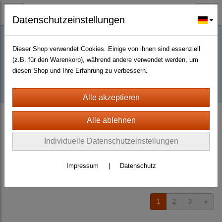
Datenschutzeinstellungen
Dieser Shop verwendet Cookies. Einige von ihnen sind essenziell
Buy D2R items | Diablo 2 Resurrected |
(z.B. für den Warenkorb), während andere verwendet werden, um
diesen Shop und Ihre Erfahrung zu verbessern.
D2km
D2 Resurrected + ROTW Softcore Non Ladder (PC - PS4/5)
Jewels
Individuelle Datenschutzeinstellungen
Sortierung wählen
Impressum
|
Datenschutz
Produkte je Seite
20
1
2
3
»