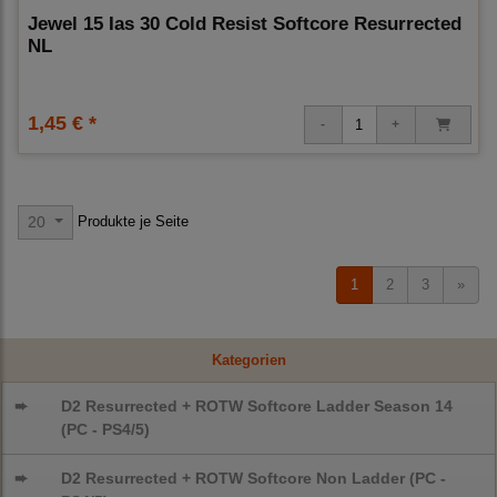
Jewel 15 Ias 30 Cold Resist Softcore Resurrected
NL
1,45 € *
Produkte je Seite
20
1
2
3
»
Kategorien
➨
D2 Resurrected + ROTW Softcore Ladder Season 14
(PC - PS4/5)
➨
D2 Resurrected + ROTW Softcore Non Ladder (PC -