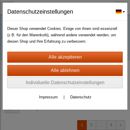
Datenschutzeinstellungen
Dieser Shop verwendet Cookies. Einige von ihnen sind essenziell
Buy D2R items | Diablo 2 Resurrected |
(z.B. für den Warenkorb), während andere verwendet werden, um
diesen Shop und Ihre Erfahrung zu verbessern.
D2km
D2 Resurrected + ROTW Softcore Ladder Season 14 (PC - PS4/5)
Body Armor
Unique Body Armor
Individuelle Datenschutzeinstellungen
Sortierung wählen
Impressum
|
Datenschutz
Produkte je Seite
20
1
2
...
6
»