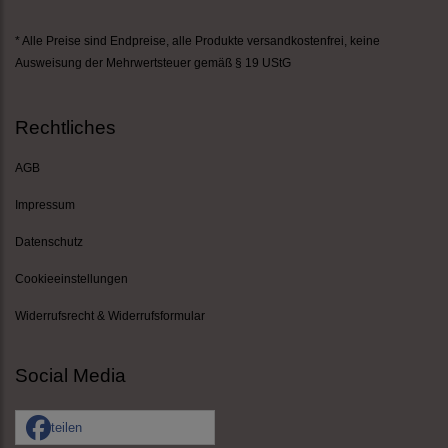
* Alle Preise sind Endpreise,
alle Produkte versandkostenfrei
, keine
Ausweisung der Mehrwertsteuer gemäß § 19 UStG
Rechtliches
AGB
Impressum
Datenschutz
Cookieeinstellungen
Widerrufsrecht & Widerrufsformular
Social Media
teilen