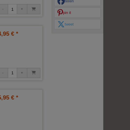
teilen
pin it
tweet
4,95 € *
5,95 € *