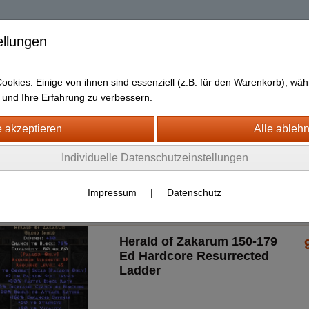
| Diablo 2 Resurrec
ellungen
okies. Einige von ihnen sind essenziell (z.B. für den Warenkorb), w
und Ihre Erfahrung zu verbessern.
Liefer- und Versandkosten
Datenschutz
Widerrufsrecht
urrected + ROTW Hardcore Ladder
Individuelle Datenschutzeinstellungen
14 (PC - PS4/5)
elds
Impressum
|
Datenschutz
Herald of Zakarum 150-179
Ed Hardcore Resurrected
Ladder