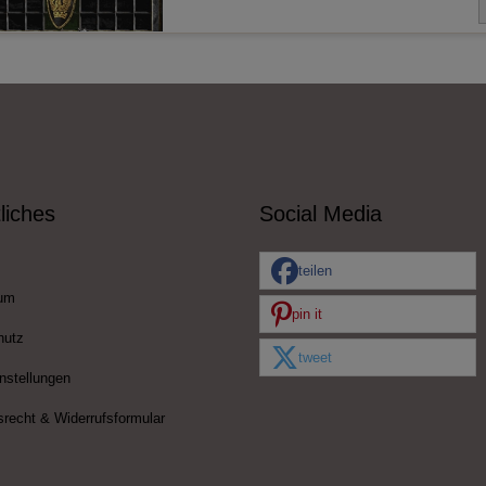
liches
Social Media
teilen
um
pin it
hutz
tweet
nstellungen
srecht & Widerrufsformular