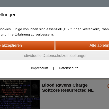
| Diablo 2 Resurrec
ellungen
okies. Einige von ihnen sind essenziell (z.B. für den Warenkorb), w
und Ihre Erfahrung zu verbessern.
Liefer- und Versandkosten
Datenschutz
Widerrufsrecht
urrected + ROTW Softcore Non Ladder
Individuelle Datenschutzeinstellungen
S4/5)
pons
Bows
Unique
Impressum
|
Datenschutz
Blood Ravens Charge
Softcore Resurrected NL