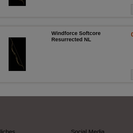
Windforce Softcore
Resurrected NL
liches
Social Media