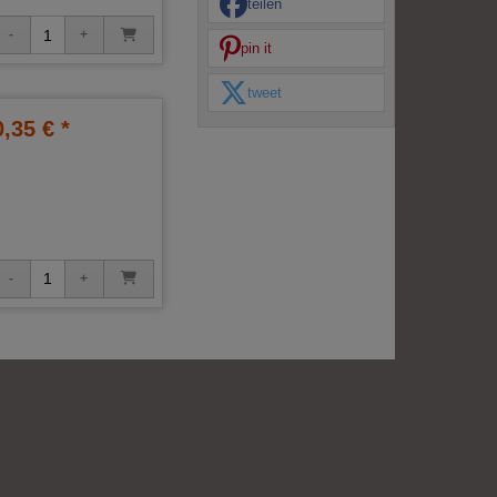
teilen
pin it
tweet
0,35 € *