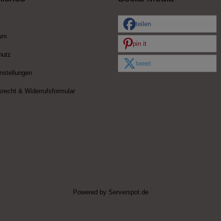
teilen
um
pin it
hutz
tweet
nstellungen
srecht & Widerrufsformular
Powered by
Serverspot.de