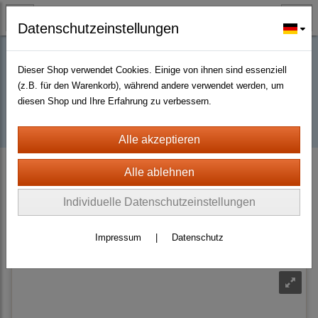
Datenschutzeinstellungen
Dieser Shop verwendet Cookies. Einige von ihnen sind essenziell
Buy D2R items | Diablo 2 Resurrected |
(z.B. für den Warenkorb), während andere verwendet werden, um
diesen Shop und Ihre Erfahrung zu verbessern.
D2km
D2 Resurrected + ROTW Softcore Non Ladder (PC - PS4/5)
Weapons
Maces
Unique
Individuelle Datenschutzeinstellungen
Sortierung wählen
Impressum
|
Datenschutz