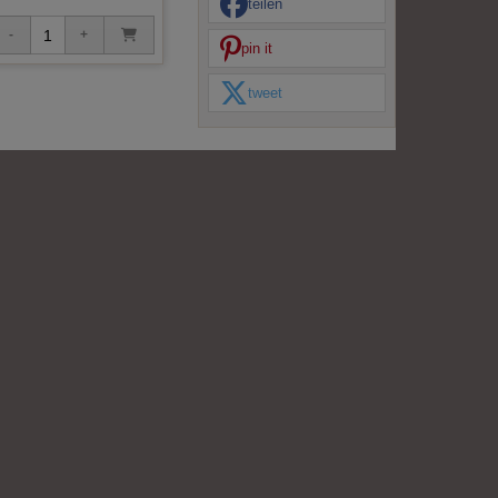
teilen
pin it
tweet