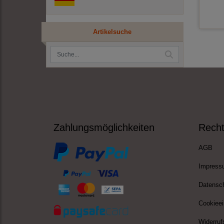
Artikelsuche
Zahlungsmöglichkeiten
Recht
AGB
Impress
Datensc
Cookieei
Widerruf