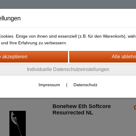
| Diablo 2 Resurrec
ellungen
okies. Einige von ihnen sind essenziell (z.B. für den Warenkorb), w
und Ihre Erfahrung zu verbessern.
Liefer- und Versandkosten
Datenschutz
Widerrufsrecht
urrected + ROTW Softcore Non Ladder
Individuelle Datenschutzeinstellungen
S4/5)
pons
Polearms
Unique
Impressum
|
Datenschutz
Bonehew Eth Softcore
Resurrected NL