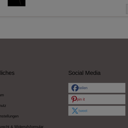
liches
Social Media
teilen
um
pin it
hutz
tweet
nstellungen
srecht & Widerrufsformular