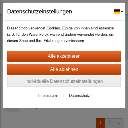
Datenschutzeinstellungen
Dieser Shop verwendet Cookies. Einige von ihnen sind essenziell
Buy D2R items | Diablo 2 Resurrected |
(z.B. für den Warenkorb), während andere verwendet werden, um
diesen Shop und Ihre Erfahrung zu verbessern.
D2km
D2 Resurrected + ROTW Hardcore Ladder Season 14 (PC - PS4/5)
Amulet
Individuelle Datenschutzeinstellungen
Sortierung wählen
Impressum
|
Datenschutz
Produkte je Seite
20
1
2
»