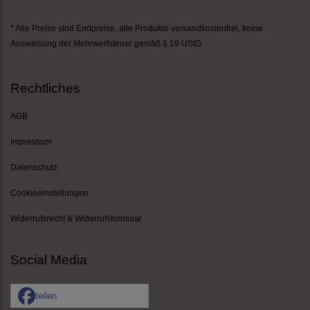
* Alle Preise sind Endpreise,
alle Produkte versandkostenfrei
, keine
Ausweisung der Mehrwertsteuer gemäß § 19 UStG
Rechtliches
AGB
Impressum
Datenschutz
Cookieeinstellungen
Widerrufsrecht & Widerrufsformular
Social Media
teilen