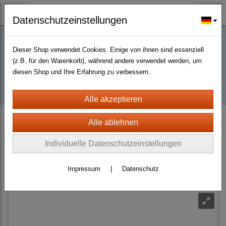
Datenschutzeinstellungen
Dieser Shop verwendet Cookies. Einige von ihnen sind essenziell
Buy D2R items | Diablo 2 Resurrected |
(z.B. für den Warenkorb), während andere verwendet werden, um
diesen Shop und Ihre Erfahrung zu verbessern.
D2km
D2 Resurrected + ROTW Softcore Non Ladder (PC - PS4/5)
Weapons
Orbs
Unique
Individuelle Datenschutzeinstellungen
Sortierung wählen
Impressum
|
Datenschutz