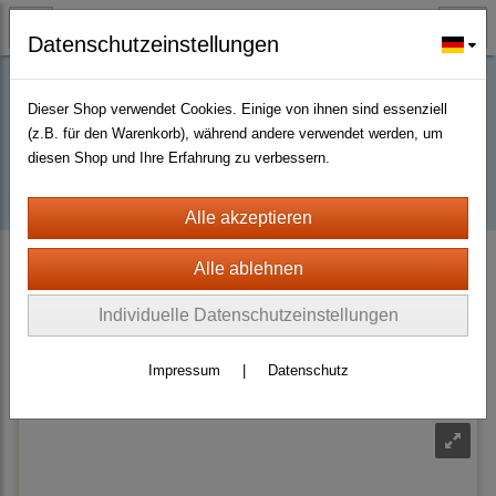
Datenschutzeinstellungen
Dieser Shop verwendet Cookies. Einige von ihnen sind essenziell
Buy D2R items | Diablo 2 Resurrected |
(z.B. für den Warenkorb), während andere verwendet werden, um
diesen Shop und Ihre Erfahrung zu verbessern.
D2km
D2 Resurrected + ROTW Softcore Non Ladder (PC - PS4/5)
Charms Grand
Individuelle Datenschutzeinstellungen
Sortierung wählen
Impressum
|
Datenschutz