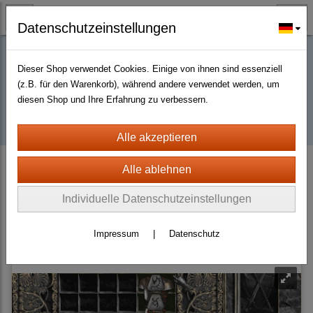
Datenschutzeinstellungen
Dieser Shop verwendet Cookies. Einige von ihnen sind essenziell
Buy D2R items | Diablo 2 Resurrected |
(z.B. für den Warenkorb), während andere verwendet werden, um
diesen Shop und Ihre Erfahrung zu verbessern.
D2km
D2 Resurrected + ROTW Softcore Ladder Season 14 (PC - PS4/5)
Body Armor
Runeword Body Armor
Bone
Individuelle Datenschutzeinstellungen
Sortierung wählen
Impressum
|
Datenschutz