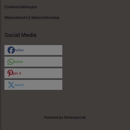
Cookieeinstellungen
Widerrufsrecht & Widerrufsformular
Social Media
teilen
teilen
pin it
tweet
Powered by
Serverspot.de