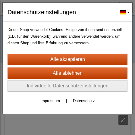
Datenschutzeinstellungen
Dieser Shop verwendet Cookies. Einige von ihnen sind essenziell
Buy D2R items | Diablo 2 Resurrected |
(z.B. für den Warenkorb), während andere verwendet werden, um
diesen Shop und Ihre Erfahrung zu verbessern.
D2km
D2 Resurrected + ROTW Hardcore Ladder Season 14 (PC - PS4/5)
Runewords Weapon
Heart Of The Oak
Individuelle Datenschutzeinstellungen
Sortierung wählen
Impressum
|
Datenschutz