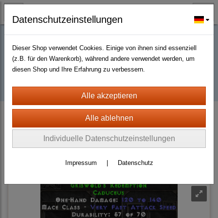
Datenschutzeinstellungen
Dieser Shop verwendet Cookies. Einige von ihnen sind essenziell
Buy D2R items | Diablo 2 Resurrected |
(z.B. für den Warenkorb), während andere verwendet werden, um
diesen Shop und Ihre Erfahrung zu verbessern.
D2km
D2 Resurrected + ROTW Softcore Non Ladder (PC - PS4/5)
Weapons
Scepters
Individuelle Datenschutzeinstellungen
Sortierung wählen
Impressum
|
Datenschutz