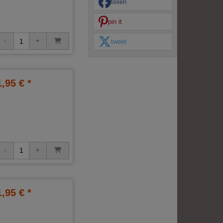
teilen
pin it
tweet
1,95 € *
1,95 € *