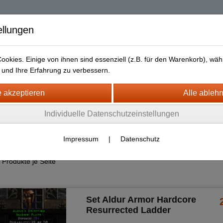
| Diablo 2 Resurrec
ellungen
okies. Einige von ihnen sind essenziell (z.B. für den Warenkorb), w
und Ihre Erfahrung zu verbessern.
Liefer- und Versandkosten
Datenschutz
Widerrufsrecht
urrected + ROTW Hardcore Ladder
Individuelle Datenschutzeinstellungen
14 (PC - PS4/5)
 Items
Impressum
|
Datenschutz
Produkte je Seite
Set Aldur Armor Hardcore
Resurrected Ladder