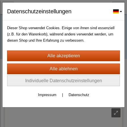
Datenschutzeinstellungen
Dieser Shop verwendet Cookies. Einige von ihnen sind essenziell
Buy D2R items | Diablo 2 Resurrected |
(z.B. für den Warenkorb), während andere verwendet werden, um
diesen Shop und Ihre Erfahrung zu verbessern.
D2km
D2 Resurrected + ROTW Softcore Ladder Season 14 (PC - PS4/5)
Weapons
Bows
Individuelle Datenschutzeinstellungen
Sortierung wählen
Impressum
|
Datenschutz