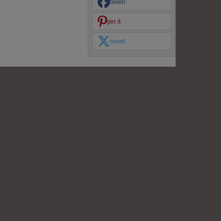
teilen
pin it
tweet