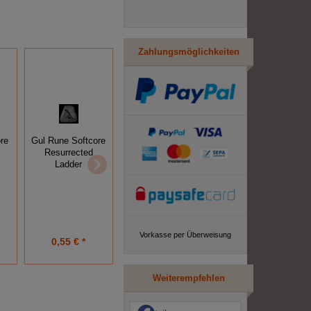
Zahlungsmöglichkeiten
re
Gul Rune Softcore
Mal Rune Softcore
Jah Rune Softcore
Resurrected
Resurrected
Resurrected
Ladder
Ladder
Ladder
Vorkasse per Überweisung
0,55 € *
0,35 € *
4,95 € *
Weiterempfehlen