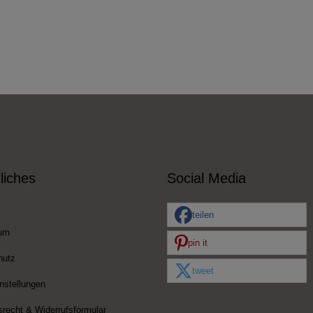
liches
Social Media
teilen
um
pin it
hutz
tweet
nstellungen
srecht & Widerrufsformular