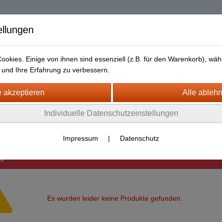
| Diablo 2 Resurrec
ellungen
okies. Einige von ihnen sind essenziell (z.B. für den Warenkorb), w
und Ihre Erfahrung zu verbessern.
Liefer- und Versandkosten
Datenschutz
Widerrufsrecht
ACY (OLD D2) Europe Sc Ladder
Individuelle Datenschutzeinstellungen
rms Skill
Druid Skiller
Impressum
|
Datenschutz
is
Es wurden leider keine Produkte gefunden.