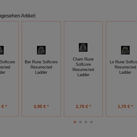
ngesehen Artikel:
Cham Rune
 Softcore
Ber Rune Softcore
Lo Rune Softco
Softcore
rected
Resurrected
Resurrected
Resurrected
der
Ladder
Ladder
Ladder
 € *
3,95 € *
2,75 € *
1,75 € *