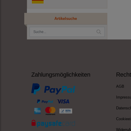
Artikelsuche
Zahlungsmöglichkeiten
Recht
AGB
Impress
Datensc
Cookieei
Widerruf