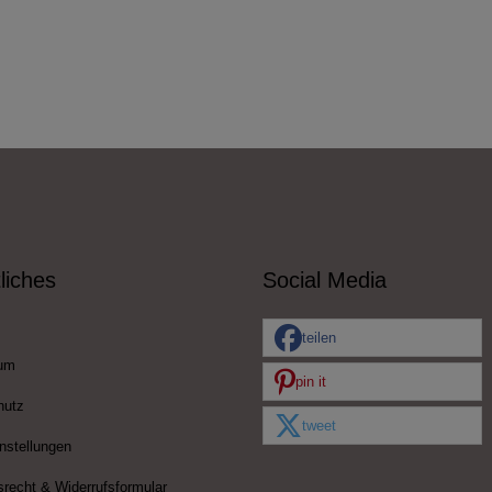
liches
Social Media
teilen
um
pin it
hutz
tweet
nstellungen
srecht & Widerrufsformular