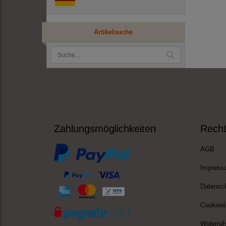
Artikelsuche
Zahlungsmöglichkeiten
Recht
AGB
Impress
Datensc
Cookieei
Widerruf