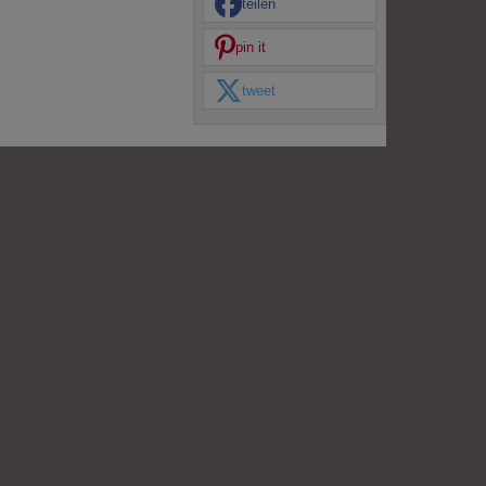
teilen
pin it
tweet