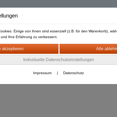
| Diablo 2 Resurrec
ellungen
okies. Einige von ihnen sind essenziell (z.B. für den Warenkorb), w
und Ihre Erfahrung zu verbessern.
Liefer- und Versandkosten
Datenschutz
Widerrufsrecht
ACY (OLD D2) Europe Sc Non Ladd
Individuelle Datenschutzeinstellungen
ACY Gloves
Impressum
|
Datenschutz