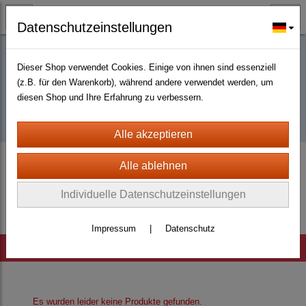
Datenschutzeinstellungen
Dieser Shop verwendet Cookies. Einige von ihnen sind essenziell
Buy D2R items | Diablo 2 Resurrected |
(z.B. für den Warenkorb), während andere verwendet werden, um
diesen Shop und Ihre Erfahrung zu verbessern.
D2km
D2 LEGACY (OLD D2) Europe Sc Ladder
Weapons
Javelins
Unique
Individuelle Datenschutzeinstellungen
Impressum
|
Datenschutz
Hinweis
Es wurden leider keine Produkte gefunden.