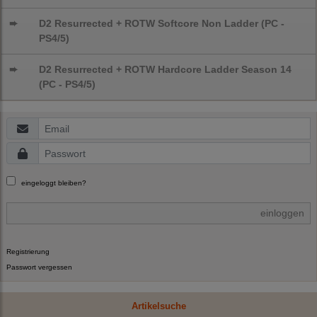
➨
D2 Resurrected + ROTW Softcore Non Ladder (PC -
PS4/5)
➨
D2 Resurrected + ROTW Hardcore Ladder Season 14
(PC - PS4/5)
eingeloggt bleiben?
einloggen
Registrierung
Passwort vergessen
Artikelsuche