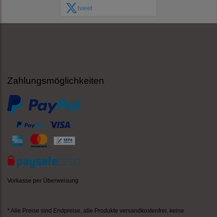
tweet
Zahlungsmöglichkeiten
Vorkasse per Überweisung
* Alle Preise sind Endpreise,
alle Produkte versandkostenfrei
, keine