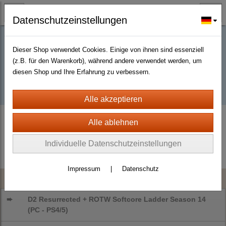
Datenschutzeinstellungen
Dieser Shop verwendet Cookies. Einige von ihnen sind essenziell
Buy D2R items | Diablo 2 Resurrected |
(z.B. für den Warenkorb), während andere verwendet werden, um
diesen Shop und Ihre Erfahrung zu verbessern.
D2km
D2 LEGACY (OLD D2) Europe Sc Non Ladd
LEGACY Weapons
Individuelle Datenschutzeinstellungen
Impressum
|
Datenschutz
Kategorien
➨
D2 Resurrected + ROTW Softcore Ladder Season 14
(PC - PS4/5)