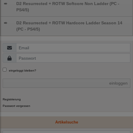
➨
D2 Resurrected + ROTW Softcore Non Ladder (PC -
PS4/5)
➨
D2 Resurrected + ROTW Hardcore Ladder Season 14
(PC - PS4/5)
eingeloggt bleiben?
einloggen
Registrierung
Passwort vergessen
Artikelsuche