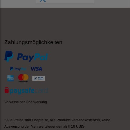
Zahlungsmöglichkeiten
Vorkasse per Überweisung
* Alle Preise sind Endpreise,
alle Produkte versandkostenfrei
, keine
Ausweisung der Mehrwertsteuer gemäß § 19 UStG