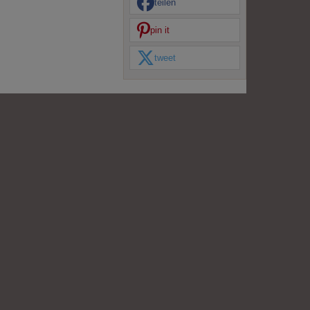
teilen
pin it
tweet