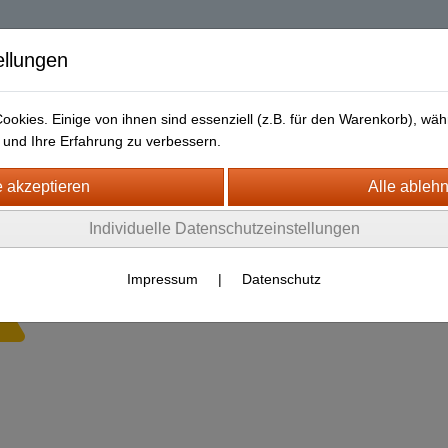
| Diablo 2 Resurrec
ellungen
okies. Einige von ihnen sind essenziell (z.B. für den Warenkorb), w
und Ihre Erfahrung zu verbessern.
Liefer- und Versandkosten
Datenschutz
Widerrufsrecht
Individuelle Datenschutzeinstellungen
is
Impressum
|
Datenschutz
Es wurden leider keine Produkte gefunden.