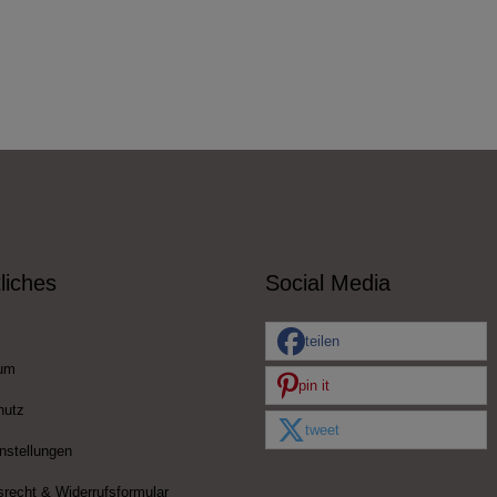
liches
Social Media
teilen
um
pin it
hutz
tweet
nstellungen
srecht & Widerrufsformular