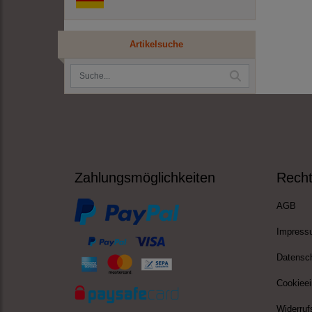
Artikelsuche
Zahlungsmöglichkeiten
Recht
AGB
Impress
Datensc
Cookieei
Widerruf