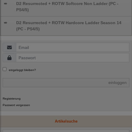
➨
D2 Resurrected + ROTW Softcore Non Ladder (PC -
PS4/5)
➨
D2 Resurrected + ROTW Hardcore Ladder Season 14
(PC - PS4/5)
eingeloggt bleiben?
einloggen
Registrierung
Passwort vergessen
Artikelsuche