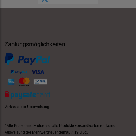
Zahlungsmöglichkeiten
Vorkasse per Überweisung
* Alle Preise sind Endpreise,
alle Produkte versandkostenfrei
, keine
Ausweisung der Mehrwertsteuer gemäß § 19 UStG