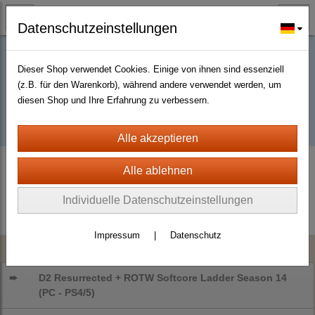
Datenschutzeinstellungen
Dieser Shop verwendet Cookies. Einige von ihnen sind essenziell
Buy D2R items | Diablo 2 Resurrected |
(z.B. für den Warenkorb), während andere verwendet werden, um
diesen Shop und Ihre Erfahrung zu verbessern.
D2km
Diablo 2
Belts
Individuelle Datenschutzeinstellungen
Impressum
|
Datenschutz
Kategorien
➨
D2 Resurrected + ROTW Softcore Ladder Season 14
(PC - PS4/5)