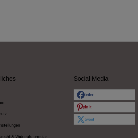
liches
Social Media
teilen
um
pin it
hutz
tweet
nstellungen
srecht & Widerrufsformular