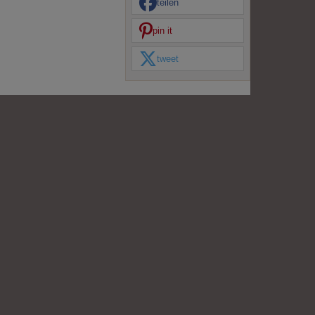
teilen
pin it
tweet