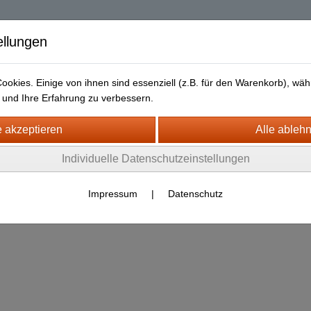
| Diablo 2 Resurrec
ellungen
okies. Einige von ihnen sind essenziell (z.B. für den Warenkorb), w
und Ihre Erfahrung zu verbessern.
Liefer- und Versandkosten
Datenschutz
Widerrufsrecht
2
Individuelle Datenschutzeinstellungen
Impressum
|
Datenschutz