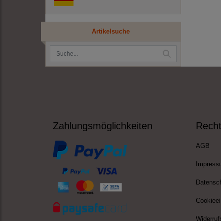
Artikelsuche
Zahlungsmöglichkeiten
Recht
AGB
Impress
Datensc
Cookieei
Widerruf