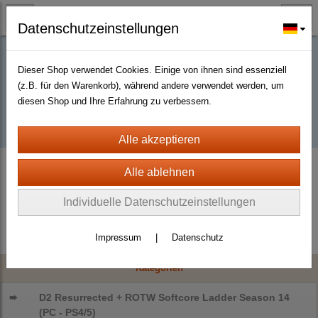
Datenschutzeinstellungen
Dieser Shop verwendet Cookies. Einige von ihnen sind essenziell
Buy D2R items | Diablo 2 Resurrected |
(z.B. für den Warenkorb), während andere verwendet werden, um
diesen Shop und Ihre Erfahrung zu verbessern.
D2km
D2 Resurrected + ROTW Softcore Ladder Season 14 (PC - PS4/5)
Weapons
Swords
Individuelle Datenschutzeinstellungen
Impressum
|
Datenschutz
Kategorien
➨
D2 Resurrected + ROTW Softcore Ladder Season 14
(PC - PS4/5)