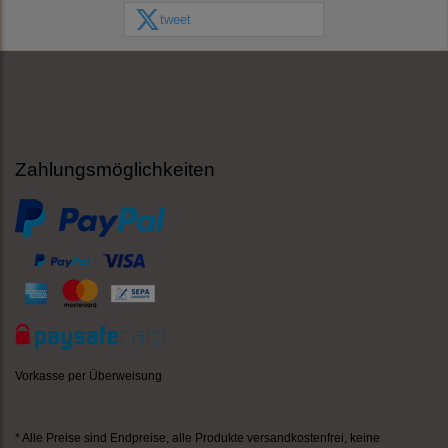
tweet
Zahlungsmöglichkeiten
Vorkasse per Überweisung
* Alle Preise sind Endpreise,
alle Produkte versandkostenfrei
, keine