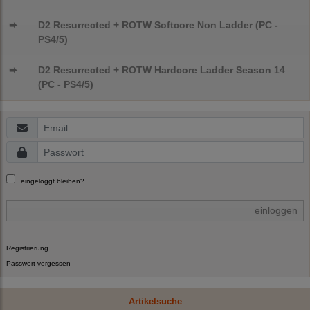
➨
D2 Resurrected + ROTW Softcore Non Ladder (PC -
PS4/5)
➨
D2 Resurrected + ROTW Hardcore Ladder Season 14
(PC - PS4/5)
eingeloggt bleiben?
einloggen
Registrierung
Passwort vergessen
Artikelsuche