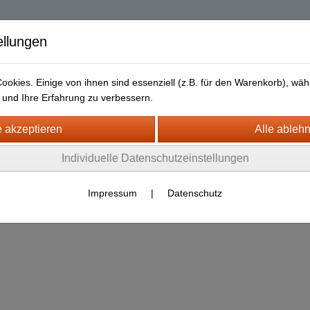
| Diablo 2 Resurrec
ellungen
okies. Einige von ihnen sind essenziell (z.B. für den Warenkorb), w
und Ihre Erfahrung zu verbessern.
Liefer- und Versandkosten
Datenschutz
Widerrufsrecht
urrected + ROTW Softcore Ladder Season
Individuelle Datenschutzeinstellungen
- PS4/5)
pons
Crossbows
Impressum
|
Datenschutz