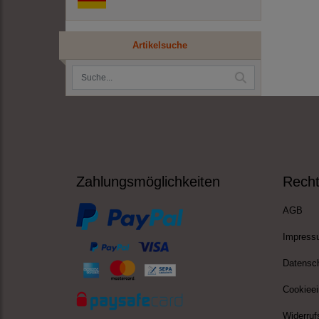
Artikelsuche
Zahlungsmöglichkeiten
Recht
AGB
Impress
Datensc
Cookieei
Widerruf