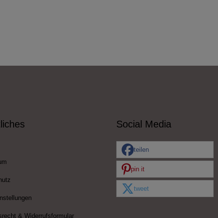
liches
Social Media
teilen
um
pin it
hutz
tweet
nstellungen
srecht & Widerrufsformular