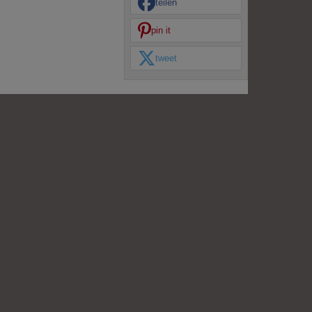
teilen
pin it
tweet