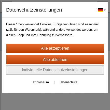
Datenschutzeinstellungen
Dieser Shop verwendet Cookies. Einige von ihnen sind essenziell
Buy D2R items | Diablo 2 Resurrected |
(z.B. für den Warenkorb), während andere verwendet werden, um
diesen Shop und Ihre Erfahrung zu verbessern.
D2km
D2 Resurrected + ROTW Softcore Non Ladder (PC - PS4/5)
Our Services
Socket Service
Individuelle Datenschutzeinstellungen
Impressum
|
Datenschutz