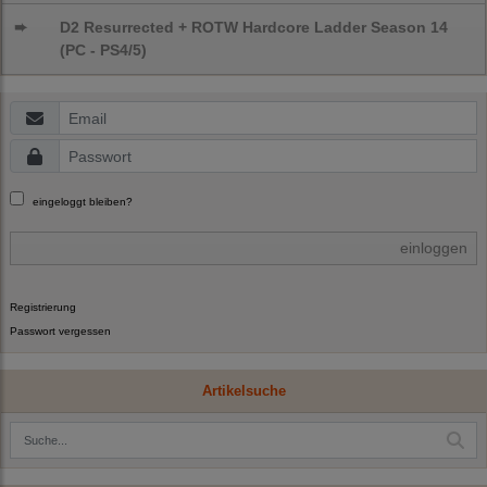
➨
D2 Resurrected + ROTW Hardcore Ladder Season 14
(PC - PS4/5)
eingeloggt bleiben?
einloggen
Registrierung
Passwort vergessen
Artikelsuche