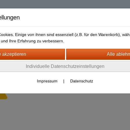
| Diablo 2 Resurrec
ellungen
okies. Einige von ihnen sind essenziell (z.B. für den Warenkorb), w
und Ihre Erfahrung zu verbessern.
Liefer- und Versandkosten
Datenschutz
Widerrufsrecht
Individuelle Datenschutzeinstellungen
is
Impressum
|
Datenschutz
Es wurden leider keine Produkte gefunden.