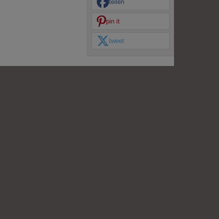
teilen
pin it
tweet