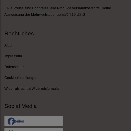
* Alle Preise sind Endpreise,
alle Produkte versandkostenfrei
, keine
Ausweisung der Mehrwertsteuer gemäß § 19 UStG
Rechtliches
AGB
Impressum
Datenschutz
Cookieeinstellungen
Widerrufsrecht & Widerrufsformular
Social Media
teilen