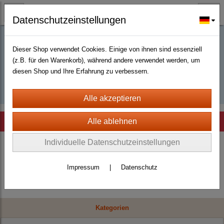
Datenschutzeinstellungen
Dieser Shop verwendet Cookies. Einige von ihnen sind essenziell
Buy D2R items | Diablo 2 Resurrected |
(z.B. für den Warenkorb), während andere verwendet werden, um
diesen Shop und Ihre Erfahrung zu verbessern.
D2km
Hinweis
Individuelle Datenschutzeinstellungen
Es wurden leider keine Produkte gefunden.
Impressum
|
Datenschutz
Kategorien