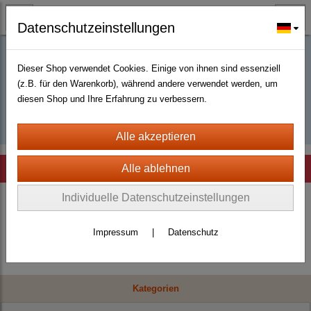
Datenschutzeinstellungen
Dieser Shop verwendet Cookies. Einige von ihnen sind essenziell
Buy D2R items | Diablo 2 Resurrected |
(z.B. für den Warenkorb), während andere verwendet werden, um
diesen Shop und Ihre Erfahrung zu verbessern.
D2km
Hinweis
Individuelle Datenschutzeinstellungen
Es wurden leider keine Produkte gefunden.
Impressum
|
Datenschutz
Kategorien