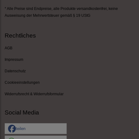
* Alle Preise sind Endpreise,
alle Produkte versandkostenfrei
, keine
Ausweisung der Mehrwertsteuer gemäß § 19 UStG
Rechtliches
AGB
Impressum
Datenschutz
Cookieeinstellungen
Widerrufsrecht & Widerrufsformular
Social Media
teilen