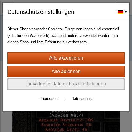
Datenschutzeinstellungen
Dieser Shop verwendet Cookies. Einige von ihnen sind essenziell
Buy D2R items | Diablo 2 Resurrected |
(z.B. für den Warenkorb), während andere verwendet werden, um
diesen Shop und Ihre Erfahrung zu verbessern.
D2km
D2 Resurrected + ROTW Softcore Non Ladder (PC - PS4/5)
Weapons
Javelins
Magic
Individuelle Datenschutzeinstellungen
Impressum
|
Datenschutz